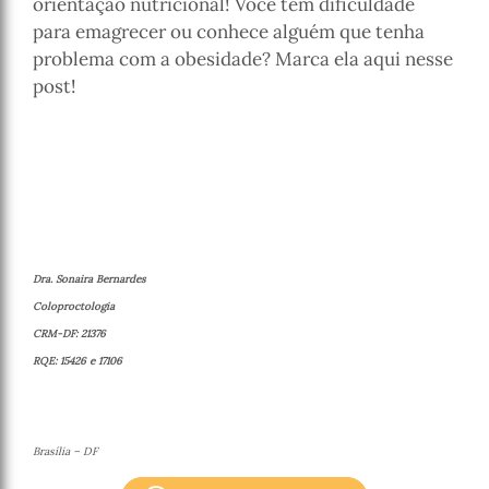
orientação nutricional! Você tem dificuldade
para emagrecer ou conhece alguém que tenha
problema com a obesidade? Marca ela aqui nesse
post!
⠀⠀⠀⠀ㅤ⠀
Dra. Sonaira Bernardes
Coloproctologia
CRM-DF: 21376
RQE: 15426 e 17106
Brasília – DF