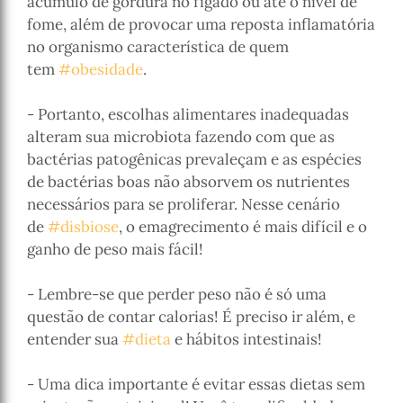
acúmulo de gordura no fígado ou até o nível de
fome, além de provocar uma reposta inflamatória
no organismo característica de quem
tem
#obesidade
.
⠀⠀⠀ㅤ
- Portanto, escolhas alimentares inadequadas
alteram sua microbiota fazendo com que as
bactérias patogênicas prevaleçam e as espécies
de bactérias boas não absorvem os nutrientes
necessários para se proliferar. Nesse cenário
de
#disbiose
, o emagrecimento é mais difícil e o
ganho de peso mais fácil!
⠀⠀⠀ㅤ
- Lembre-se que perder peso não é só uma
questão de contar calorias! É preciso ir além, e
entender sua
#dieta
e hábitos intestinais!
⠀⠀⠀ㅤ
- Uma dica importante é evitar essas dietas sem