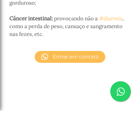
gorduroso;
⠀⠀⠀
Câncer intestinal:
provocando não a
#diarreia
,
como a perda de peso, cansaço e sangramento
nas fezes, etc.
⠀⠀⠀
Entrar em contato
Politica de Privacidade
Copyright (c) 2026 Sonaira Alves
Desenvolvido por
Ennio Sousa
para a
Ok! Ad