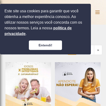
Este site usa cookies para garantir que você
obtenha a melhor experiência conosco. Ao
utilizar nossos serviços você concorda com os
nossos termos. Leia a nossa
politica de
privacidade
.
PUBLICAÇÕES
Entendi!
«
1
2
3
4
5
6
7
8
9
10
»