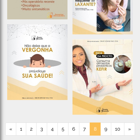
«
1
2
3
4
5
6
7
8
9
10
»