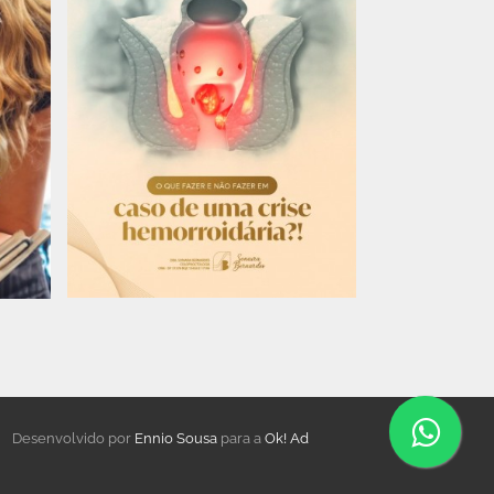
Desenvolvido por
Ennio Sousa
para a
Ok! Ad