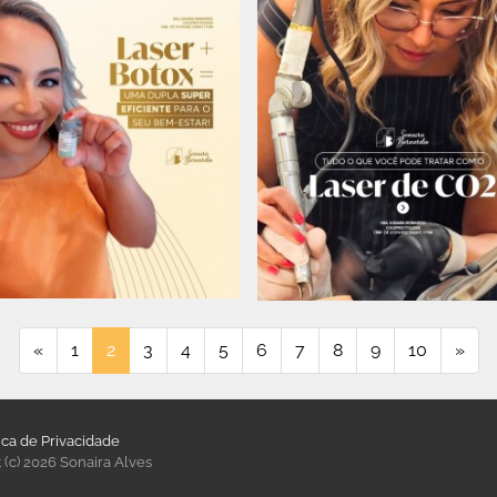
«
1
2
3
4
5
6
7
8
9
10
»
tica de Privacidade
 (c) 2026 Sonaira Alves