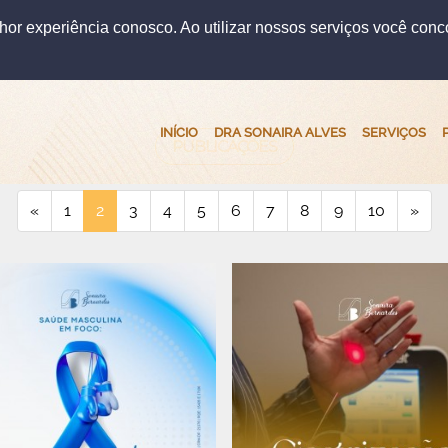
lhor experiência conosco. Ao utilizar nossos serviços você con
INÍCIO
DRA SONAIRA ALVES
SERVIÇOS
PUBLICAÇÕES
«
1
2
3
4
5
6
7
8
9
10
»